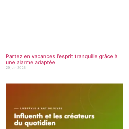
Partez en vacances l’esprit tranquille grâce à
une alarme adaptée
29 juin 2026