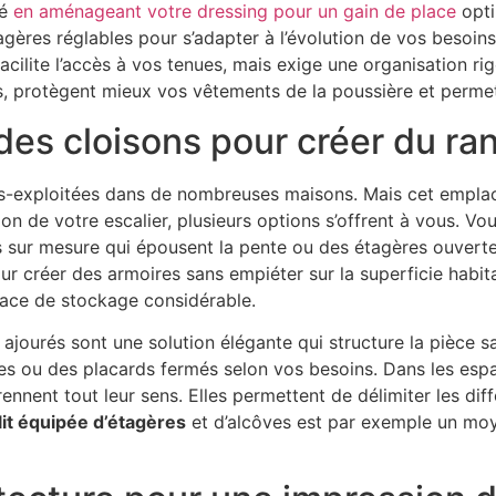
sé
en aménageant votre dressing pour un gain de place
opti
gères réglables pour s’adapter à l’évolution de vos besoins
cilite l’accès à vos tenues, mais exige une organisation rig
s, protègent mieux vos vêtements de la poussière et permet
t des cloisons pour créer du r
 sous-exploitées dans de nombreuses maisons. Mais cet empl
ion de votre escalier, plusieurs options s’offrent à vous. 
s sur mesure qui épousent la pente ou des étagères ouverte
pour créer des armoires sans empiéter sur la superficie habi
face de stockage considérable.
 ajourés sont une solution élégante qui structure la pièce s
es ou des placards fermés selon vos besoins. Dans les esp
ennent tout leur sens. Elles permettent de délimiter les dif
lit équipée d’étagères
et d’alcôves est par exemple un moy