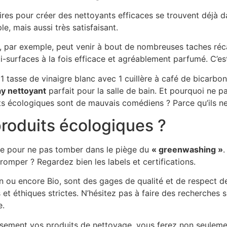
aires pour créer des nettoyants efficaces se trouvent déjà 
e, mais aussi très satisfaisant.
e, par exemple, peut venir à bout de nombreuses taches réc
ti-surfaces à la fois efficace et agréablement parfumé. C’e
 1 tasse de vinaigre blanc avec 1 cuillère à café de bicarbo
ay nettoyant
parfait pour la salle de bain. Et pourquoi ne p
 écologiques sont de mauvais comédiens ? Parce qu’ils ne 
roduits écologiques ?
yage pour ne pas tomber dans le piège du
« greenwashing »
.
omper ? Regardez bien les labels et certifications.
n ou encore Bio, sont des gages de qualité et de respect de
et éthiques strictes. N’hésitez pas à faire des recherches
e.
usement vos produits de nettoyage, vous ferez non seulem