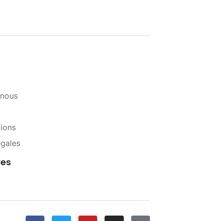
-nous
tions
égales
res