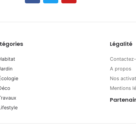
tégories
Légalité
Habitat
Contactez
Jardin
A propos
Écologie
Nos activa
Déco
Mentions l
Travaux
Partenai
Lifestyle