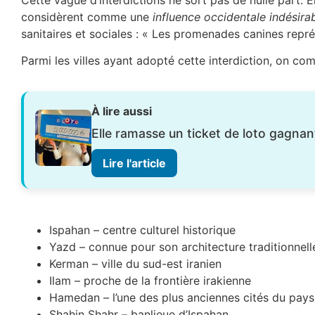
considèrent comme une
influence occidentale indésira
sanitaires et sociales : « Les promenades canines repré
Parmi les villes ayant adopté cette interdiction, on com
À lire aussi
Elle ramasse un ticket de loto gagnant
Lire l'article
Ispahan – centre culturel historique
Yazd – connue pour son architecture traditionnell
Kerman – ville du sud-est iranien
Ilam – proche de la frontière irakienne
Hamedan – l’une des plus anciennes cités du pays
Shahin Shahr – banlieue d’Ispahan