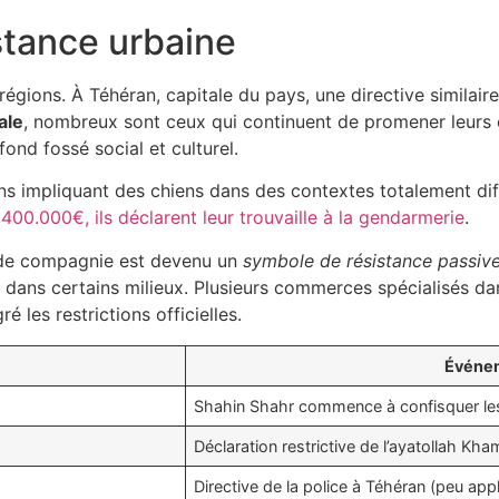
istance urbaine
s régions. À Téhéran, capitale du pays, une directive simila
ale
, nombreux sont ceux qui continuent de promener leurs
fond fossé social et culturel.
tions impliquant des chiens dans des contextes totalement d
00.000€, ils déclarent leur trouvaille à la gendarmerie
.
l de compagnie est devenu un
symbole de résistance passiv
l dans certains milieux. Plusieurs commerces spécialisés d
é les restrictions officielles.
Événe
Shahin Shahr commence à confisquer l
Déclaration restrictive de l’ayatollah Kha
Directive de la police à Téhéran (peu app