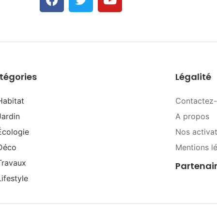
tégories
Légalité
Habitat
Contactez
Jardin
A propos
Écologie
Nos activa
Déco
Mentions l
Travaux
Partenai
Lifestyle