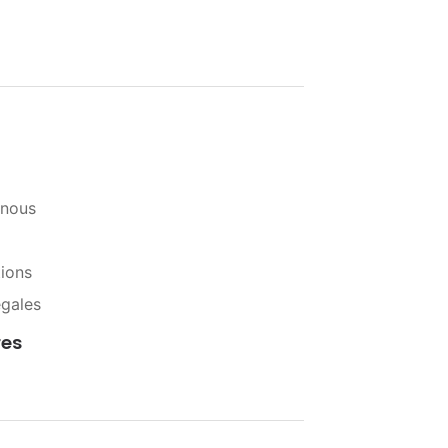
-nous
tions
égales
res