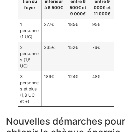
tion du
inférieur
entre 6
entre 9
foyer
à 6 500€
500€ et
000€ et
9 000€
11 000€
1
277€
185€
95€
personne
(1 UC)
2
235€
152€
76€
personne
s (1,5
UC)
3
189€
124€
48€
personne
s et plus
(1,8 UC
et +)
Nouvelles démarches pour