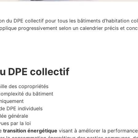
ion du DPE collectif pour tous les bâtiments d’habitation co
applique progressivement selon un calendrier précis et conc
du DPE collectif
ille des copropriétés
complexité du bâtiment
niquement
de DPE individuels
lée générale
ues par la loi
de
transition énergétique
visant à améliorer la performance 
luer la consommation énergétique des parties communes, de 