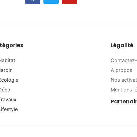
tégories
Légalité
Habitat
Contactez
Jardin
A propos
Écologie
Nos activa
Déco
Mentions l
Travaux
Partenai
Lifestyle