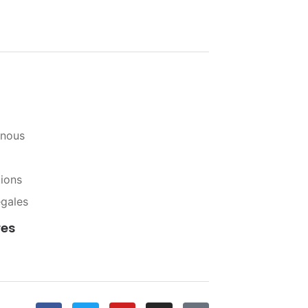
-nous
tions
égales
res