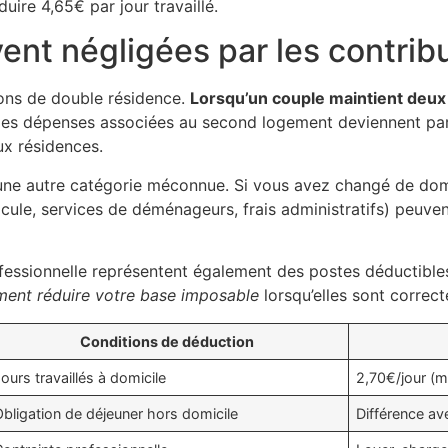
ire 4,65€ par jour travaillé.
nt négligées par les contrib
ions de double résidence.
Lorsqu’un couple maintient deux
les dépenses associées au second logement deviennent part
ux résidences.
une autre catégorie méconnue. Si vous avez changé de dom
icule, services de déménageurs, frais administratifs) peuve
rofessionnelle représentent également des postes déductibl
vement réduire votre base imposable
lorsqu’elles sont correc
Conditions de déduction
ours travaillés à domicile
2,70€/jour (
bligation de déjeuner hors domicile
Différence av