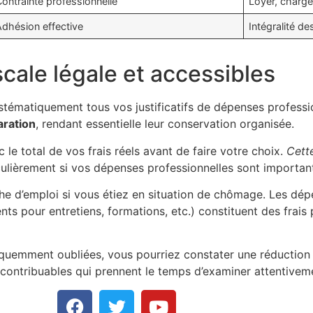
ontrainte professionnelle
Loyer, charg
Adhésion effective
Intégralité de
scale légale et accessibles
tématiquement tous vos justificatifs de dépenses professi
aration
, rendant essentielle leur conservation organisée.
le total de vos frais réels avant de faire votre choix.
Cett
culièrement si vos dépenses professionnelles sont important
herche d’emploi si vous étiez en situation de chômage. Les d
 pour entretiens, formations, etc.) constituent des frais
quemment oubliées, vous pourriez constater une réduction s
s contribuables qui prennent le temps d’examiner attentiveme