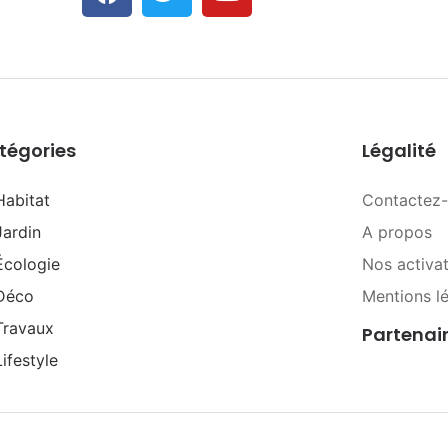
tégories
Légalité
Habitat
Contactez
Jardin
A propos
Écologie
Nos activa
Déco
Mentions l
Travaux
Partenai
Lifestyle