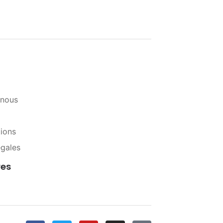
-nous
tions
égales
res