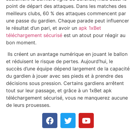
point de départ des attaques. Dans les matches des
meilleurs clubs, 60 % des attaques commencent par
une passe du gardien. Chaque parade peut influencer
le résultat d’un pari, et avoir un
apk 1xBet
téléchargement sécurisé
est un atout pour réagir au
bon moment.
Ils créent un avantage numérique en jouant le ballon
et réduisent le risque de pertes. Aujourd’hui, le
succès d’une équipe dépend largement de la capacité
du gardien à jouer avec ses pieds et à prendre des
décisions sous pression. Certains gardiens arrêtent
tout sur leur passage, et grâce à un 1xBet apk
téléchargement sécurisé, vous ne manquerez aucune
de leurs prouesses.