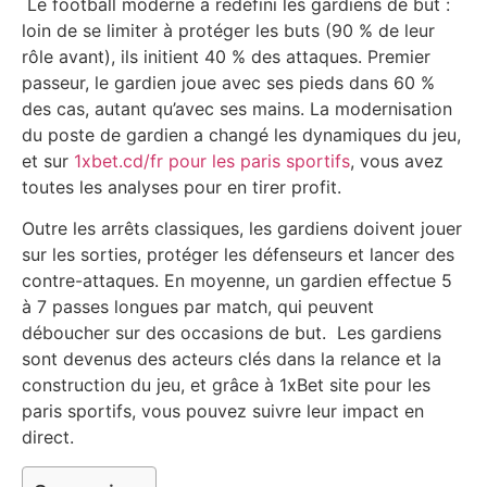
Le football moderne a redéfini les gardiens de but :
loin de se limiter à protéger les buts (90 % de leur
rôle avant), ils initient 40 % des attaques. Premier
passeur, le gardien joue avec ses pieds dans 60 %
des cas, autant qu’avec ses mains. La modernisation
du poste de gardien a changé les dynamiques du jeu,
et sur
1xbet.cd/fr pour les paris sportifs
, vous avez
toutes les analyses pour en tirer profit.
Outre les arrêts classiques, les gardiens doivent jouer
sur les sorties, protéger les défenseurs et lancer des
contre-attaques. En moyenne, un gardien effectue 5
à 7 passes longues par match, qui peuvent
déboucher sur des occasions de but. Les gardiens
sont devenus des acteurs clés dans la relance et la
construction du jeu, et grâce à 1xBet site pour les
paris sportifs, vous pouvez suivre leur impact en
direct.