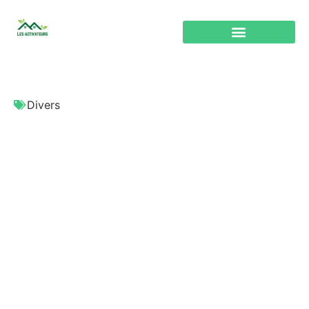
Divers