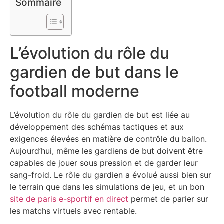
Sommaire
L’évolution du rôle du
gardien de but dans le
football moderne
L’évolution du rôle du gardien de but est liée au
développement des schémas tactiques et aux
exigences élevées en matière de contrôle du ballon.
Aujourd’hui, même les gardiens de but doivent être
capables de jouer sous pression et de garder leur
sang-froid. Le rôle du gardien a évolué aussi bien sur
le terrain que dans les simulations de jeu, et un bon
site de paris e-sportif en direct
permet de parier sur
les matchs virtuels avec rentable.