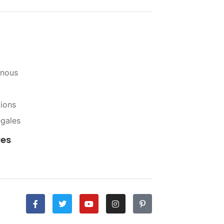
-nous
tions
égales
res