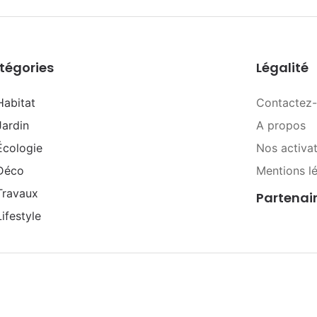
tégories
Légalité
Habitat
Contactez
Jardin
A propos
Écologie
Nos activa
Déco
Mentions l
Travaux
Partenai
Lifestyle