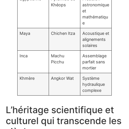
Khéops
astronomique
et
mathématiqu
e
Maya
Chichen Itza
Acoustique et
alignements
solaires
Inca
Machu
Assemblage
Picchu
parfait sans
mortier
Khmère
Angkor Wat
Système
hydraulique
complexe
L’héritage scientifique et
culturel qui transcende les