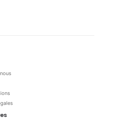
-nous
tions
égales
res