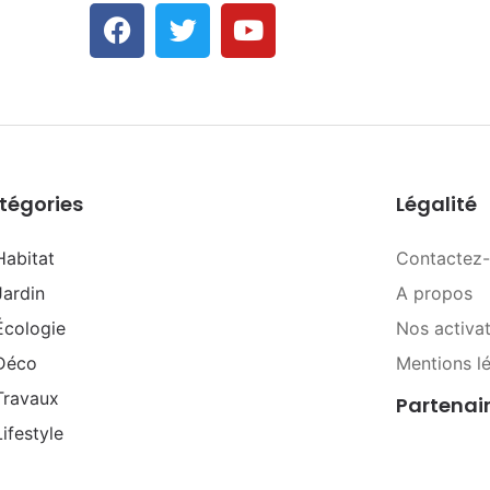
tégories
Légalité
Habitat
Contactez
Jardin
A propos
Écologie
Nos activa
Déco
Mentions l
Travaux
Partenai
Lifestyle