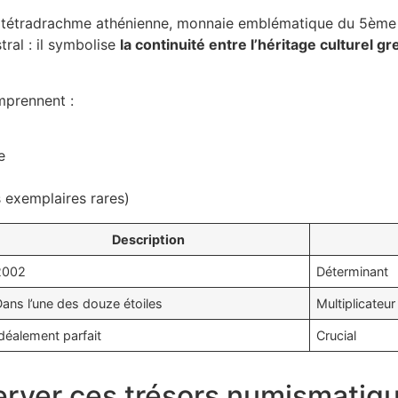
a tétradrachme athénienne, monnaie emblématique du 5ème s
ral : il symbolise
la continuité entre l’héritage culturel gr
mprennent :
e
s exemplaires rares)
Description
2002
Déterminant
ans l’une des douze étoiles
Multiplicateu
déalement parfait
Crucial
erver ces trésors numismatiq